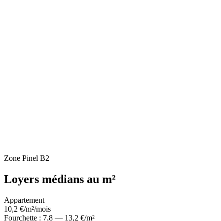
Zone Pinel
B2
Loyers médians au m²
Appartement
10,2
€/m²/mois
Fourchette : 7,8 — 13,2 €/m²