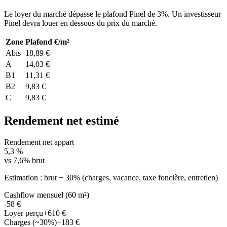
Le loyer du marché dépasse le plafond Pinel de 3%. Un investisseur
Pinel devra louer en dessous du prix du marché.
Zone
Plafond €/m²
Abis
18,89 €
A
14,03 €
B1
11,31 €
B2
9,83 €
C
9,83 €
Rendement net estimé
Rendement net appart
5,3 %
vs 7,6% brut
Estimation : brut − 30% (charges, vacance, taxe foncière, entretien)
Cashflow mensuel (60 m²)
-58 €
Loyer perçu
+610 €
Charges (~30%)
−183 €