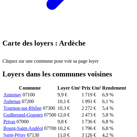
Carte des loyers : Ardèche
Leaflet
|
© CartoDB
+
Cliquez sur une commune pour voir sa page loyer
−
Loyers dans les communes voisines
Commune
Loyer €/m²
Prix €/m²
Rendement
Annonay
07100
9,9 €
1 719 €
6,9 %
Aubenas
07200
10,1 €
1 991 €
6,1 %
Tournon-sur-Rhône
07300
10,3 €
2 272 €
5,4 %
Guilherand-Granges
07500
12,0 €
2 473 €
5,8 %
Privas
07000
9,8 €
1 736 €
6,8 %
Bourg-Saint-Andéol
07700
10,2 €
1 796 €
6,8 %
Saint-Péray
07130
11,0 €
3 126 €
4,2 %