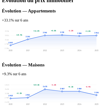
Évolution du prix immobilier
Évolution — Appartements
+33.1% sur 6 ans
+0.8%
-2.2%
+11.2%
+1.2%
3 936
3 578
3 548
3 542
3 500
+19.9%
3 551
3 192
3 166
2 662
2 781
2 396
2020
2021
2022
2023
2024
2025
Évolution — Maisons
+9.3% sur 6 ans
4 043
+23.1%
-4.6%
3 675
+0.1%
-8.9%
3 509
3 507
3 690
3 196
+2.1%
3 338
2 986
2 925
2 985
2 633
2020
2021
2022
2023
2024
2025