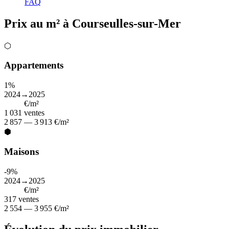
FAQ
Prix au m² à Courseulles-sur-Mer
⬡
Appartements
1%
2024→2025
3 355
€/m²
1 031
ventes
2 857 — 3 913 €/m²
⬢
Maisons
-9%
2024→2025
3 309
€/m²
317
ventes
2 554 — 3 955 €/m²