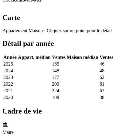
Carte
Leaflet
|
© OpenStreetMap France
Appartement
Maison
· Cliquez sur un point pour le détail
+
Détail par année
−
Année
Appart. médian
Ventes
Maison médian
Ventes
2025
3 542 €
165
3 196 €
46
2024
3 500 €
148
3 509 €
48
2023
3 578 €
177
3 507 €
62
2022
3 548 €
209
3 675 €
61
2021
3 192 €
224
2 986 €
62
2020
2 662 €
108
2 925 €
38
Cadre de vie
🏛️
Maire