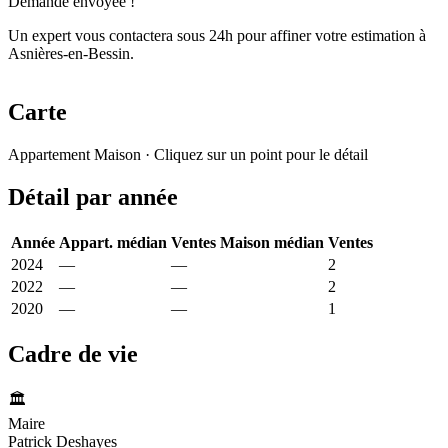
Demande envoyée !
Un expert vous contactera sous 24h pour affiner votre estimation à
Asnières-en-Bessin.
Carte
Leaflet
|
© OpenStreetMap France
Appartement
Maison
· Cliquez sur un point pour le détail
+
Détail par année
−
Année
Appart. médian
Ventes
Maison médian
Ventes
2024
—
—
1 682 €
2
2022
—
—
2 246 €
2
2020
—
—
2 283 €
1
Cadre de vie
🏛️
Maire
Patrick Deshayes