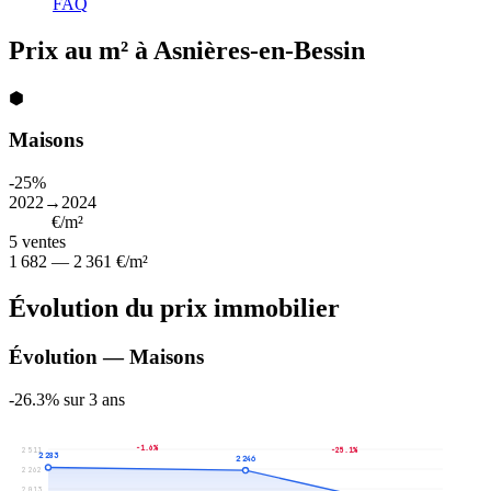
FAQ
Prix au m² à Asnières-en-Bessin
⬢
Maisons
-25%
2022→2024
2 054
€/m²
5
ventes
1 682 — 2 361 €/m²
Évolution du prix immobilier
Évolution — Maisons
-26.3% sur 3 ans
-1.6%
2 511
-25.1%
2 283
2 246
2 262
2 013