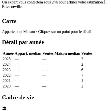
Un expert vous contactera sous 24h pour affiner votre estimation à
Basseneville.
Carte
Leaflet
|
© OpenStreetMap France
Appartement
Maison
· Cliquez sur un point pour le détail
+
Détail par année
−
Année
Appart. médian
Ventes
Maison médian
Ventes
2025
—
—
5 672 €
3
2024
—
—
2 542 €
2
2023
—
—
6 272 €
6
2022
—
—
1 598 €
7
2021
—
—
5 870 €
1
2020
—
—
4 702 €
2
Cadre de vie
🏛️