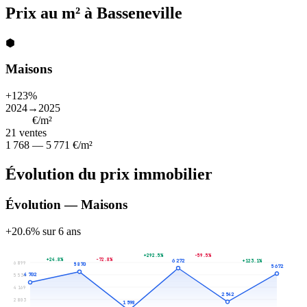
Prix au m² à Basseneville
⬢
Maisons
+123%
2024→2025
3 767
€/m²
21
ventes
1 768 — 5 771 €/m²
Évolution du prix immobilier
Évolution — Maisons
+20.6% sur 6 ans
+292.5%
-59.5%
+24.8%
-72.8%
6 272
+123.1%
6 899
5 870
5 672
4 702
5 534
4 169
2 542
2 803
1 598