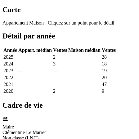
Carte
Leaflet
|
© OpenStreetMap France
Appartement
Maison
· Cliquez sur un point pour le détail
+
Détail par année
−
Année
Appart. médian
Ventes
Maison médian
Ventes
2025
3 051 €
2
2 698 €
28
2024
8 095 €
3
2 998 €
18
2023
—
—
2 873 €
19
2022
—
—
3 054 €
20
2021
—
—
2 598 €
47
2020
2 552 €
2
1 842 €
9
Cadre de vie
🏛️
Maire
Clémentine Le Marrec
Non classé (LNC)