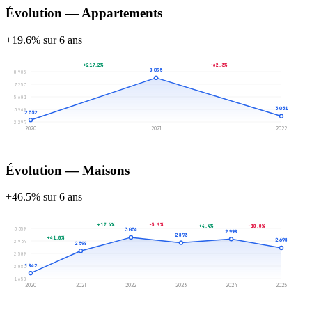
Évolution — Appartements
+19.6% sur 6 ans
+217.2%
-62.3%
8 095
8 905
7 253
5 601
3 051
3 949
2 552
2 297
2020
2021
2022
Évolution — Maisons
+46.5% sur 6 ans
+17.6%
-5.9%
+4.4%
-10.0%
3 359
3 054
2 998
2 873
+41.0%
2 698
2 934
2 598
2 509
1 842
2 083
1 658
2020
2021
2022
2023
2024
2025