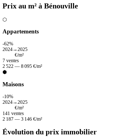
Prix au m² à Bénouville
⬡
Appartements
-62%
2024→2025
2 966
€/m²
7
ventes
2 522 — 8 095 €/m²
⬢
Maisons
-10%
2024→2025
2 703
€/m²
141
ventes
2 187 — 3 146 €/m²
Évolution du prix immobilier