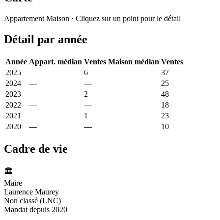
Leaflet
|
© OpenStreetMap France
Appartement
Maison
· Cliquez sur un point pour le détail
+
Détail par année
−
Année
Appart. médian
Ventes
Maison médian
Ventes
2025
10 329 €
6
2 447 €
37
2024
—
—
2 000 €
25
2023
1 261 €
2
1 768 €
48
2022
—
—
2 300 €
18
2021
10 289 €
1
2 266 €
23
2020
—
—
2 040 €
10
Cadre de vie
🏛️
Maire
Laurence Maurey
Non classé (LNC)
Mandat depuis 2020