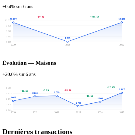
+0.4% sur 6 ans
+719.1%
-87.7%
10 329
10 289
11 362
8 805
6 248
3 692
1 261
1 135
2020
2021
2022
Évolution — Maisons
+20.0% sur 6 ans
+22.4%
2 692
2 447
+1.5%
-23.1%
+11.1%
2 300
2 266
2 417
+13.1%
2 040
2 000
2 141
1 768
1 866
1 591
2020
2021
2022
2023
2024
2025
Dernières transactions