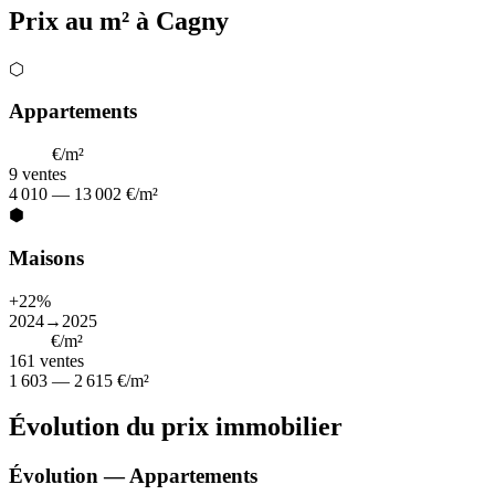
Prix au m² à Cagny
⬡
Appartements
8 317
€/m²
9
ventes
4 010 — 13 002 €/m²
⬢
Maisons
+22%
2024→2025
2 117
€/m²
161
ventes
1 603 — 2 615 €/m²
Évolution du prix immobilier
Évolution — Appartements