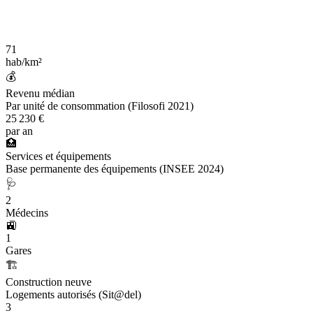
71
hab/km²
💰
Revenu médian
Par unité de consommation (Filosofi 2021)
25 230 €
par an
🏥
Services et équipements
Base permanente des équipements (INSEE 2024)
🩺
2
Médecins
🚉
1
Gares
🏗️
Construction neuve
Logements autorisés (Sit@del)
3