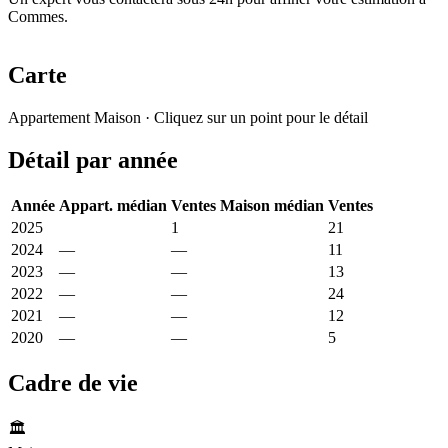
Commes.
Carte
Leaflet
|
© OpenStreetMap France
Appartement
Maison
· Cliquez sur un point pour le détail
+
Détail par année
−
Année
Appart. médian
Ventes
Maison médian
Ventes
2025
5 781 €
1
2 036 €
21
2024
—
—
2 467 €
11
2023
—
—
2 486 €
13
2022
—
—
2 022 €
24
2021
—
—
2 149 €
12
2020
—
—
2 066 €
5
Cadre de vie
🏛️