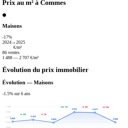
Prix au m² à Commes
⬢
Maisons
-17%
2024→2025
2 082
€/m²
86
ventes
1 488 — 2 707 €/m²
Évolution du prix immobilier
Évolution — Maisons
-1.5% sur 6 ans
2 735
+22.9%
-0.8%
-17.5%
2 486
2 467
2 506
+4.0%
-5.9%
2 149
2 277
2 066
2 036
2 022
2 049
1 820