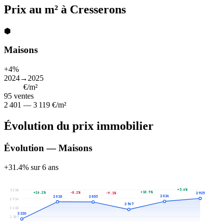
Prix au m² à Cresserons
⬢
Maisons
+4%
2024→2025
2 824
€/m²
95
ventes
2 401 — 3 119 €/m²
Évolution du prix immobilier
Évolution — Maisons
+31.4% sur 6 ans
+3.6%
3 218
+10.9%
+26.2%
-0.2%
2 925
-9.1%
2 824
2 810
2 803
2 914
2 547
2 610
2 226
2 307