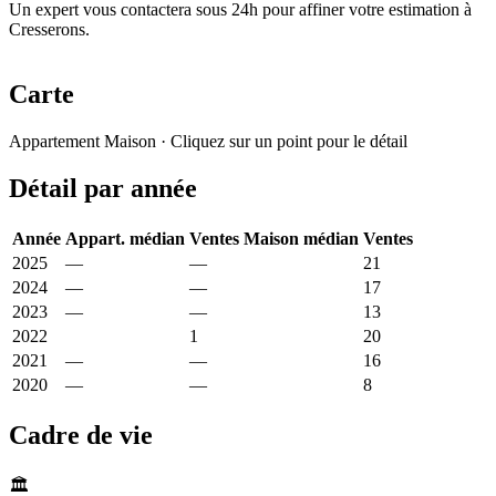
Un expert vous contactera sous 24h pour affiner votre estimation à
Cresserons.
Carte
Leaflet
|
© OpenStreetMap France
Appartement
Maison
· Cliquez sur un point pour le détail
+
Détail par année
−
Année
Appart. médian
Ventes
Maison médian
Ventes
2025
—
—
2 925 €
21
2024
—
—
2 824 €
17
2023
—
—
2 547 €
13
2022
21 176 €
1
2 803 €
20
2021
—
—
2 810 €
16
2020
—
—
2 226 €
8
Cadre de vie
🏛️