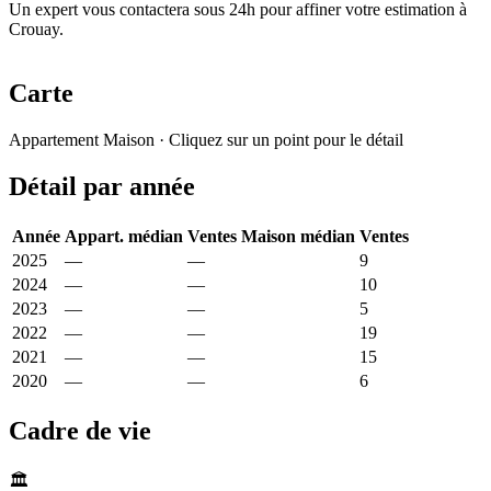
Un expert vous contactera sous 24h pour affiner votre estimation à
Crouay.
Carte
Leaflet
|
© OpenStreetMap France
Appartement
Maison
· Cliquez sur un point pour le détail
+
Détail par année
−
Année
Appart. médian
Ventes
Maison médian
Ventes
2025
—
—
2 097 €
9
2024
—
—
1 853 €
10
2023
—
—
1 945 €
5
2022
—
—
2 241 €
19
2021
—
—
1 694 €
15
2020
—
—
1 269 €
6
Cadre de vie
🏛️