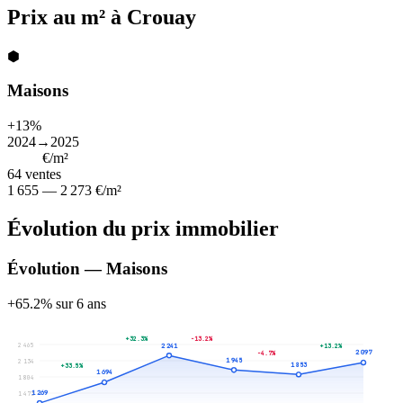
Prix au m² à Crouay
⬢
Maisons
+13%
2024→2025
1 925
€/m²
64
ventes
1 655 — 2 273 €/m²
Évolution du prix immobilier
Évolution — Maisons
+65.2% sur 6 ans
+32.3%
-13.2%
2 465
2 241
+13.2%
2 097
-4.7%
1 945
2 134
1 853
+33.5%
1 694
1 804
1 269
1 473