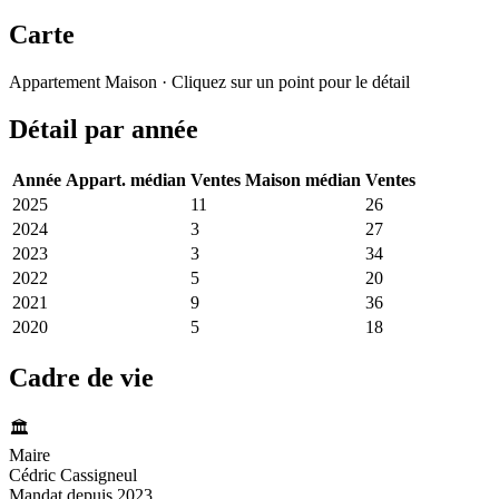
Carte
Leaflet
|
© OpenStreetMap France
Appartement
Maison
· Cliquez sur un point pour le détail
+
Détail par année
−
Année
Appart. médian
Ventes
Maison médian
Ventes
2025
3 128 €
11
2 507 €
26
2024
2 390 €
3
2 425 €
27
2023
2 778 €
3
2 522 €
34
2022
2 662 €
5
2 549 €
20
2021
2 695 €
9
2 440 €
36
2020
2 593 €
5
2 320 €
18
Cadre de vie
🏛️
Maire
Cédric Cassigneul
Mandat depuis 2023