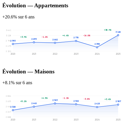
Évolution — Appartements
+20.6% sur 6 ans
+30.9%
3 441
3 128
3 118
+4.4%
-14.0%
+3.9%
-1.2%
2 778
2 695
2 662
2 593
2 796
2 390
2 473
2 151
2020
2021
2022
2023
2024
2025
Évolution — Maisons
+8.1% sur 6 ans
2 804
+4.5%
-1.1%
-3.8%
+3.4%
2 549
2 522
+5.2%
2 625
2 507
2 440
2 425
2 446
2 320
2 267
2 088
2020
2021
2022
2023
2024
2025