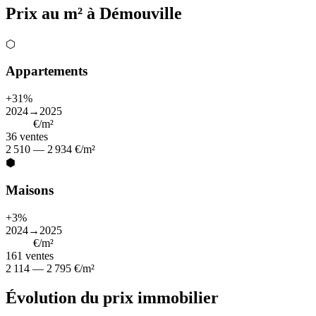
Prix au m² à Démouville
⬡
Appartements
+31%
2024→2025
2 685
€/m²
36
ventes
2 510 — 2 934 €/m²
⬢
Maisons
+3%
2024→2025
2 469
€/m²
161
ventes
2 114 — 2 795 €/m²
Évolution du prix immobilier