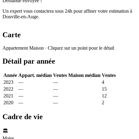
Demande envoyée !
Un expert vous contactera sous 24h pour affiner votre estimation à
Douville-en-Auge.
Carte
Leaflet
|
© OpenStreetMap France
Appartement
Maison
· Cliquez sur un point pour le détail
+
Détail par année
−
Année
Appart. médian
Ventes
Maison médian
Ventes
2023
—
—
3 834 €
4
2022
—
—
7 558 €
15
2021
—
—
2 826 €
12
2020
—
—
4 227 €
2
Cadre de vie
🏛️
Maire