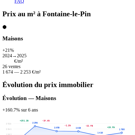
FAQ
Prix au m² à Fontaine-le-Pin
⬢
Maisons
+21%
2024→2025
1 852
€/m²
26
ventes
1 674 — 2 253 €/m²
Évolution du prix immobilier
Évolution — Maisons
+160.7% sur 6 ans
+251.1%
-19.4%
2 296
2 526
-1.2%
-22.9%
+20.9%
1 850
1 828
2 041
1 705
1 410
1 557