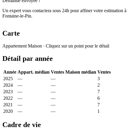
Demande envoyée !
Un expert vous contactera sous 24h pour affiner votre estimation à
Fontaine-le-Pin.
Carte
Leaflet
|
© OpenStreetMap France
Appartement
Maison
· Cliquez sur un point pour le détail
+
Détail par année
−
Année
Appart. médian
Ventes
Maison médian
Ventes
2025
—
—
1 705 €
3
2024
—
—
1 410 €
2
2023
—
—
1 828 €
7
2022
—
—
1 850 €
6
2021
—
—
2 296 €
7
2020
—
—
654 €
1
Cadre de vie