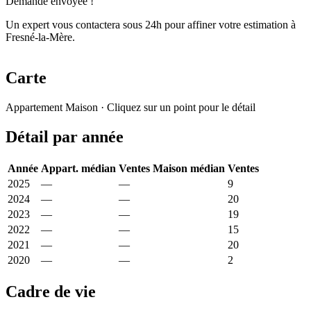
Demande envoyée !
Un expert vous contactera sous 24h pour affiner votre estimation à
Fresné-la-Mère.
Carte
Leaflet
|
© OpenStreetMap France
Appartement
Maison
· Cliquez sur un point pour le détail
+
Détail par année
−
Année
Appart. médian
Ventes
Maison médian
Ventes
2025
—
—
2 008 €
9
2024
—
—
1 718 €
20
2023
—
—
2 544 €
19
2022
—
—
2 022 €
15
2021
—
—
1 470 €
20
2020
—
—
1 388 €
2
Cadre de vie