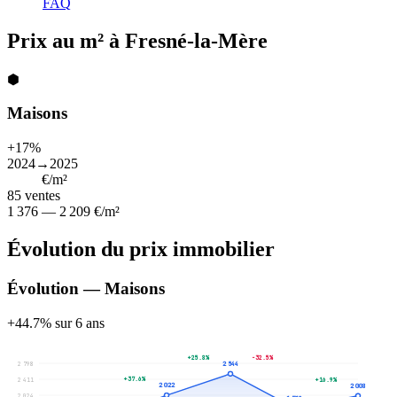
FAQ
Prix au m² à Fresné-la-Mère
⬢
Maisons
+17%
2024→2025
1 850
€/m²
85
ventes
1 376 — 2 209 €/m²
Évolution du prix immobilier
Évolution — Maisons
+44.7% sur 6 ans
+25.8%
-32.5%
2 798
2 544
+37.6%
2 411
+16.9%
2 022
2 008
2 024