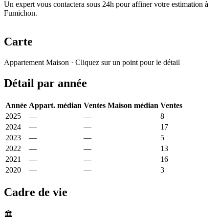
Un expert vous contactera sous 24h pour affiner votre estimation à
Fumichon.
Carte
Leaflet
|
© OpenStreetMap France
Appartement
Maison
· Cliquez sur un point pour le détail
+
Détail par année
−
Année
Appart. médian
Ventes
Maison médian
Ventes
2025
—
—
2 084 €
8
2024
—
—
2 411 €
17
2023
—
—
1 424 €
5
2022
—
—
2 537 €
13
2021
—
—
2 602 €
16
2020
—
—
3 770 €
3
Cadre de vie
🏛️