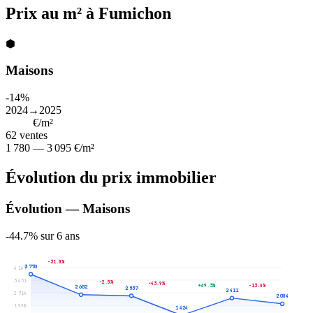
Prix au m² à Fumichon
⬢
Maisons
-14%
2024→2025
2 237
€/m²
62
ventes
1 780 — 3 095 €/m²
Évolution du prix immobilier
Évolution — Maisons
-44.7% sur 6 ans
-31.0%
3 770
4 147
3 431
-2.5%
-43.9%
+69.3%
-13.6%
2 602
2 537
2 411
2 714
2 084
1 998
1 424