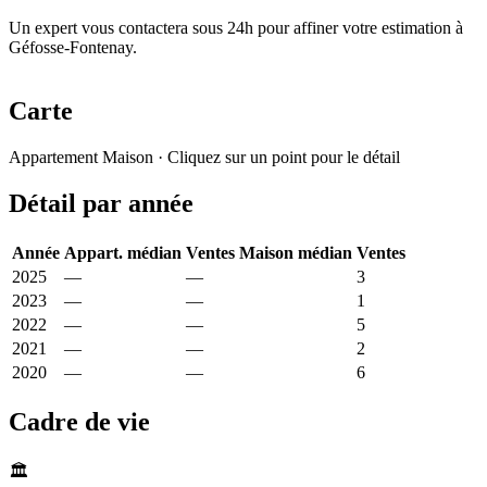
Un expert vous contactera sous 24h pour affiner votre estimation à
Géfosse-Fontenay.
Carte
Leaflet
|
© OpenStreetMap France
Appartement
Maison
· Cliquez sur un point pour le détail
+
Détail par année
−
Année
Appart. médian
Ventes
Maison médian
Ventes
2025
—
—
1 640 €
3
2023
—
—
1 474 €
1
2022
—
—
1 800 €
5
2021
—
—
2 269 €
2
2020
—
—
1 750 €
6
Cadre de vie
🏛️