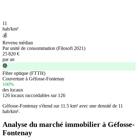
11
hab/km²
💰
Revenu médian
Par unité de consommation (Filosofi 2021)
25 820 €
par an
🟢
Fibre optique (FTTH)
Couverture à Géfosse-Fontenay
100%
des locaux
126 locaux raccordables sur 126
Géfosse-Fontenay s'étend sur
11.5 km²
avec une densité de
11
hab/km²
.
Analyse du marché immobilier à Géfosse-
Fontenay