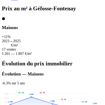
Prix au m² à Géfosse-Fontenay
⬢
Maisons
+11%
2023→2025
1 772
€/m²
17
ventes
1 261 — 1 807 €/m²
Évolution du prix immobilier
Évolution — Maisons
-6.3% sur 5 ans
+29.7%
-20.7%
2 496
2 269
2 204
-18.1%
1 800
+11.3%
1 750
1 911
1 640