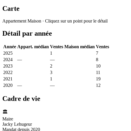
Carte
Leaflet
|
© OpenStreetMap France
Appartement
Maison
· Cliquez sur un point pour le détail
+
Détail par année
−
Année
Appart. médian
Ventes
Maison médian
Ventes
2025
2 360 €
1
2 418 €
7
2024
—
—
2 452 €
8
2023
1 319 €
2
2 295 €
10
2022
1 600 €
3
2 440 €
11
2021
4 167 €
1
2 293 €
19
2020
—
—
1 907 €
12
Cadre de vie
🏛️
Maire
Jacky Lehugeur
Mandat depuis 2020