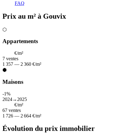
FAQ
Prix au m² à Gouvix
⬡
Appartements
1 600
€/m²
7
ventes
1 357 — 2 360 €/m²
⬢
Maisons
-1%
2024→2025
2 289
€/m²
67
ventes
1 726 — 2 664 €/m²
Évolution du prix immobilier