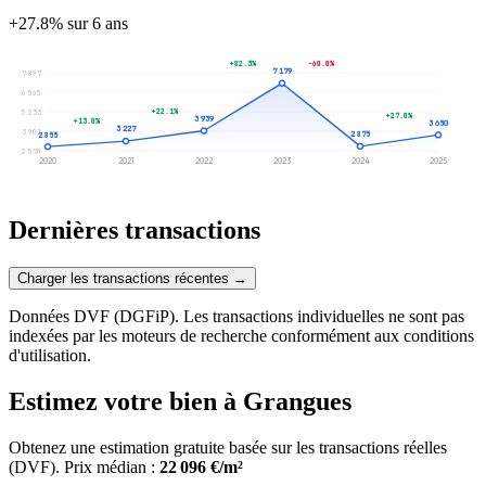
+27.8% sur 6 ans
+82.3%
-60.0%
7 179
7 897
6 565
+22.1%
5 233
+27.0%
3 939
+13.0%
3 650
3 227
3 901
2 875
2 855
2 570
2020
2021
2022
2023
2024
2025
Dernières transactions
Charger les transactions récentes →
Données DVF (DGFiP). Les transactions individuelles ne sont pas
indexées par les moteurs de recherche conformément aux conditions
d'utilisation.
Estimez votre bien à Grangues
Obtenez une estimation gratuite basée sur les transactions réelles
(DVF).
Prix médian :
22 096 €/m²