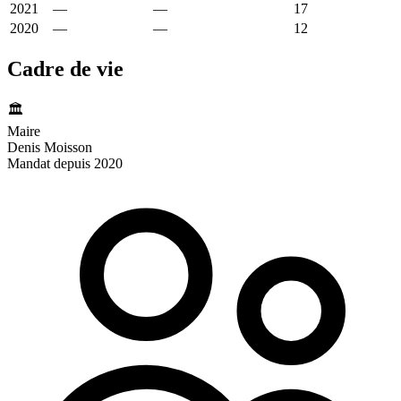
2021
—
—
3 227 €
17
2020
—
—
2 855 €
12
Cadre de vie
🏛️
Maire
Denis Moisson
Mandat depuis 2020