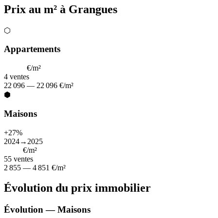
Prix au m² à Grangues
⬡
Appartements
22 096
€/m²
4
ventes
22 096 — 22 096 €/m²
⬢
Maisons
+27%
2024→2025
3 343
€/m²
55
ventes
2 855 — 4 851 €/m²
Évolution du prix immobilier
Évolution — Maisons