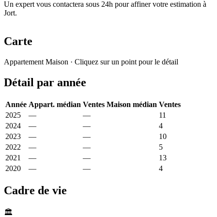
Un expert vous contactera sous 24h pour affiner votre estimation à
Jort.
Carte
Leaflet
|
© OpenStreetMap France
Appartement
Maison
· Cliquez sur un point pour le détail
+
Détail par année
−
Année
Appart. médian
Ventes
Maison médian
Ventes
2025
—
—
1 480 €
11
2024
—
—
1 158 €
4
2023
—
—
1 350 €
10
2022
—
—
1 590 €
5
2021
—
—
1 136 €
13
2020
—
—
1 091 €
4
Cadre de vie
🏛️