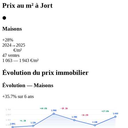
Prix au m² à Jort
⬢
Maisons
+28%
2024→2025
1 250
€/m²
47
ventes
1 063 — 1 943 €/m²
Évolution du prix immobilier
Évolution — Maisons
+35.7% sur 6 ans
+40.0%
-15.1%
1 749
1 590
+27.8%
1 480
1 557
-14.2%
1 350
1 365
+4.1%
1 158
1 136
1 091
1 174