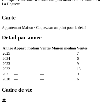
La Hoguette.
Carte
Leaflet
|
© OpenStreetMap France
Appartement
Maison
· Cliquez sur un point pour le détail
+
Détail par année
−
Année
Appart. médian
Ventes
Maison médian
Ventes
2025
—
—
1 264 €
7
2024
—
—
1 968 €
6
2023
—
—
1 829 €
9
2022
—
—
1 806 €
13
2021
—
—
2 181 €
9
2020
—
—
1 763 €
6
Cadre de vie
🏛️