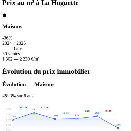
Prix au m² à La Hoguette
⬢
Maisons
-36%
2024→2025
1 815
€/m²
50
ventes
1 302 — 2 239 €/m²
Évolution du prix immobilier
Évolution — Maisons
-28.3% sur 6 ans
+23.7%
-17.2%
2 399
2 181
+7.6%
-35.8%
1 968
+1.3%
2 084
1 829
1 806
1 763
1 768
1 264
1 453
1 138