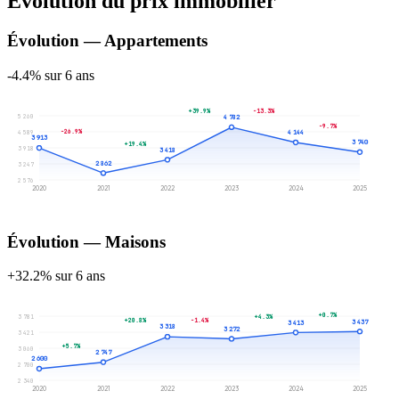
Évolution du prix immobilier
Évolution — Appartements
-4.4% sur 6 ans
+39.9%
-13.3%
5 260
4 782
-9.7%
-26.9%
4 589
4 144
3 913
3 740
+19.4%
3 918
3 418
2 862
3 247
2 576
2020
2021
2022
2023
2024
2025
Évolution — Maisons
+32.2% sur 6 ans
+0.7%
+4.3%
3 781
+20.8%
-1.4%
3 437
3 413
3 318
3 272
3 421
+5.7%
3 060
2 747
2 600
2 700
2 340
2020
2021
2022
2023
2024
2025