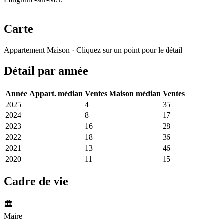
Carte
Leaflet
|
© OpenStreetMap France
Appartement
Maison
· Cliquez sur un point pour le détail
+
Détail par année
−
Année
Appart. médian
Ventes
Maison médian
Ventes
2025
3 740 €
4
3 437 €
35
2024
4 144 €
8
3 413 €
17
2023
4 782 €
16
3 272 €
28
2022
3 418 €
18
3 318 €
36
2021
2 862 €
13
2 747 €
46
2020
3 913 €
11
2 600 €
15
Cadre de vie
🏛️
Maire