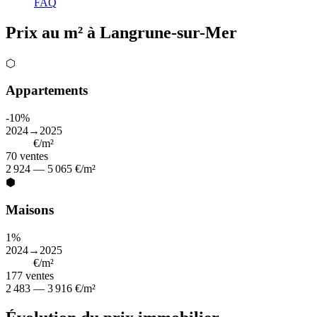
FAQ
Prix au m² à Langrune-sur-Mer
⬡
Appartements
-10%
2024→2025
3 850
€/m²
70
ventes
2 924 — 5 065 €/m²
⬢
Maisons
1%
2024→2025
3 206
€/m²
177
ventes
2 483 — 3 916 €/m²