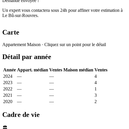
Demande envoyée !
Un expert vous contactera sous 24h pour affiner votre estimation à
Le Bû-sur-Rouvres.
Carte
Leaflet
|
© OpenStreetMap France
Appartement
Maison
· Cliquez sur un point pour le détail
+
Détail par année
−
Année
Appart. médian
Ventes
Maison médian
Ventes
2024
—
—
2 208 €
4
2023
—
—
2 034 €
4
2022
—
—
2 199 €
1
2021
—
—
2 227 €
3
2020
—
—
1 467 €
2
Cadre de vie
🏛️