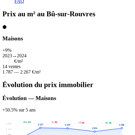
FAQ
Prix au m² au Bû-sur-Rouvres
⬢
Maisons
+9%
2023→2024
2 198
€/m²
14
ventes
1 787 — 2 267 €/m²
Évolution du prix immobilier
Évolution — Maisons
+50.5% sur 5 ans
+51.8%
-1.3%
+8.6%
-7.5%
2 450
2 227
2 208
2 199
2 034
2 167
1 885