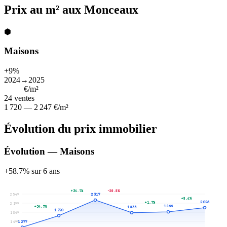
Prix au m² aux Monceaux
⬢
Maisons
+9%
2024→2025
1 990
€/m²
24
ventes
1 720 — 2 247 €/m²
Évolution du prix immobilier
Évolution — Maisons
+58.7% sur 6 ans
+34.7%
-20.8%
2 549
2 317
+8.6%
2 026
+1.7%
2 199
1 866
+34.7%
1 835
1 720
1 849
1 277
1 499