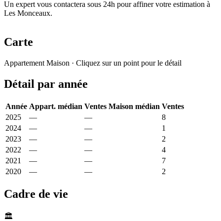
Un expert vous contactera sous 24h pour affiner votre estimation à
Les Monceaux.
Carte
Leaflet
|
© OpenStreetMap France
Appartement
Maison
· Cliquez sur un point pour le détail
+
Détail par année
−
Année
Appart. médian
Ventes
Maison médian
Ventes
2025
—
—
2 026 €
8
2024
—
—
1 866 €
1
2023
—
—
1 835 €
2
2022
—
—
2 317 €
4
2021
—
—
1 720 €
7
2020
—
—
1 277 €
2
Cadre de vie
🏛️