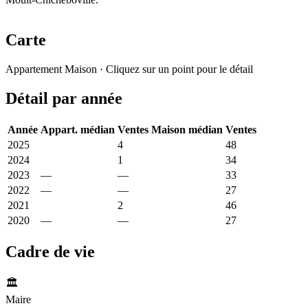
Carte
Leaflet
|
© OpenStreetMap France
Appartement
Maison
· Cliquez sur un point pour le détail
+
Détail par année
−
Année
Appart. médian
Ventes
Maison médian
Ventes
2025
1 964 €
4
2 242 €
48
2024
4 857 €
1
2 242 €
34
2023
—
—
2 455 €
33
2022
—
—
2 373 €
27
2021
3 446 €
2
2 171 €
46
2020
—
—
2 286 €
27
Cadre de vie
🏛️
Maire