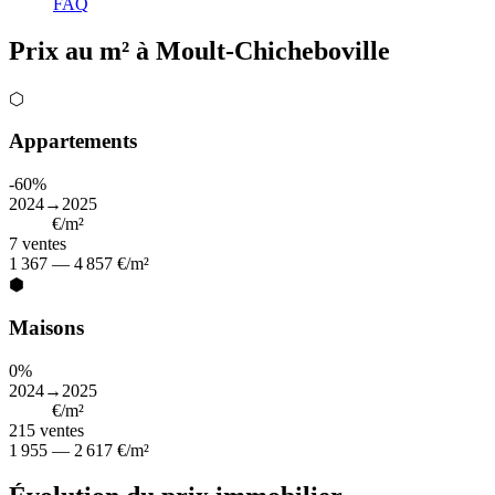
FAQ
Prix au m² à Moult-Chicheboville
⬡
Appartements
-60%
2024→2025
3 293
€/m²
7
ventes
1 367 — 4 857 €/m²
⬢
Maisons
0%
2024→2025
2 250
€/m²
215
ventes
1 955 — 2 617 €/m²