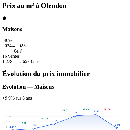
Prix au m² à Olendon
⬢
Maisons
-39%
2024→2025
1 604
€/m²
16
ventes
1 278 — 2 657 €/m²
Évolution du prix immobilier
Évolution — Maisons
+9.9% sur 6 ans
+3.8%
-39.5%
+31.5%
2 493
2 266
2 182
2 150
+23.3%
1 659
1 807
+7.9%
1 371
1 345
1 247
1 465