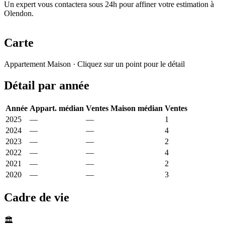
Un expert vous contactera sous 24h pour affiner votre estimation à
Olendon.
Carte
Leaflet
|
© OpenStreetMap France
Appartement
Maison
· Cliquez sur un point pour le détail
+
Détail par année
−
Année
Appart. médian
Ventes
Maison médian
Ventes
2025
—
—
1 371 €
1
2024
—
—
2 266 €
4
2023
—
—
2 182 €
2
2022
—
—
1 659 €
4
2021
—
—
1 345 €
2
2020
—
—
1 247 €
3
Cadre de vie
🏛️