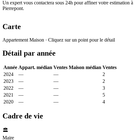
Un expert vous contactera sous 24h pour affiner votre estimation à
Pierrepont.
Carte
Leaflet
|
© OpenStreetMap France
Appartement
Maison
· Cliquez sur un point pour le détail
+
Détail par année
−
Année
Appart. médian
Ventes
Maison médian
Ventes
2024
—
—
966 €
2
2023
—
—
2 027 €
2
2022
—
—
1 781 €
3
2021
—
—
1 151 €
5
2020
—
—
731 €
4
Cadre de vie
🏛️
Maire