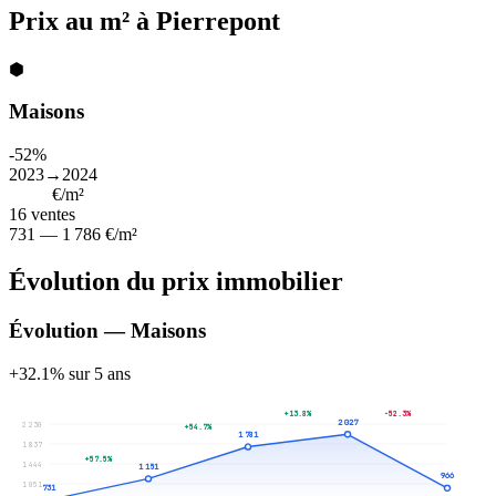
Prix au m² à Pierrepont
⬢
Maisons
-52%
2023→2024
1 077
€/m²
16
ventes
731 — 1 786 €/m²
Évolution du prix immobilier
Évolution — Maisons
+32.1% sur 5 ans
+13.8%
-52.3%
2 027
2 230
+54.7%
1 781
1 837
+57.5%
1 444
1 151
966
1 051
731