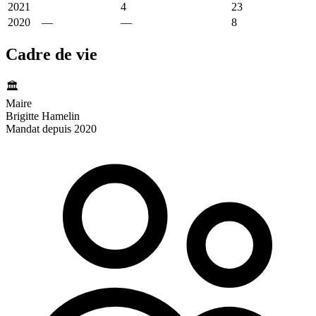
2021
3 486 €
4
2 038 €
23
2020
—
—
2 065 €
8
Cadre de vie
🏛️
Maire
Brigitte Hamelin
Mandat depuis 2020