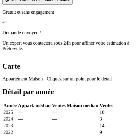
Gratuit et sans engagement
✅
Demande envoyée !
Un expert vous contactera sous 24h pour affiner votre estimation à
Prêtreville.
Carte
Leaflet
|
© OpenStreetMap France
Appartement
Maison
· Cliquez sur un point pour le détail
+
Détail par année
−
Année
Appart. médian
Ventes
Maison médian
Ventes
2025
—
—
2 303 €
10
2024
—
—
2 976 €
3
2023
—
—
3 050 €
14
2022
—
—
2 574 €
9