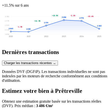
+11.5% sur 6 ans
+18.5%
-2.4%
-22.6%
3 355
3 050
2 976
2 975
+26.3%
2 574
2 595
2 303
-1.3%
2 065
2 038
2 214
1 834
2020
2021
2022
2023
2024
2025
Dernières transactions
Charger les transactions récentes →
Données DVF (DGFiP). Les transactions individuelles ne sont pas
indexées par les moteurs de recherche conformément aux conditions
d'utilisation.
Estimez votre bien à Prêtreville
Obtenez une estimation gratuite basée sur les transactions réelles
(DVF).
Prix médian :
3 486 €/m²