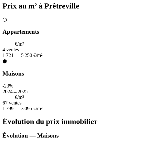
Prix au m² à Prêtreville
⬡
Appartements
3 486
€/m²
4
ventes
1 721 — 5 250 €/m²
⬢
Maisons
-23%
2024→2025
2 497
€/m²
67
ventes
1 799 — 3 095 €/m²
Évolution du prix immobilier
Évolution — Maisons