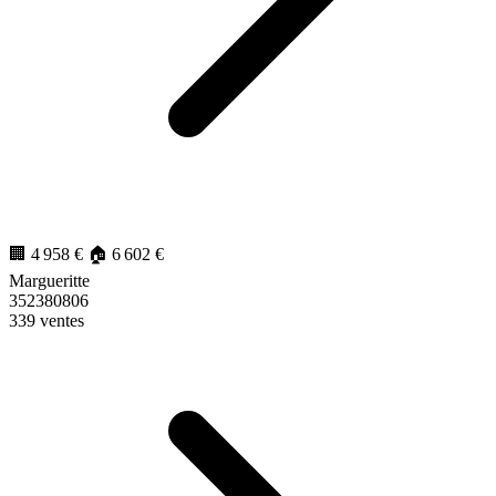
4 992
€/m²
🏢 4 958 €
🏠 6 602 €
Margueritte
352380806
339 ventes