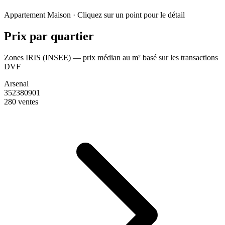
Leaflet
|
© OpenStreetMap France
Appartement
Maison
· Cliquez sur un point pour le détail
+
Prix par quartier
−
Zones IRIS (INSEE) — prix médian au m² basé sur les transactions
DVF
Arsenal
352380901
280 ventes