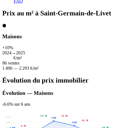
FAQ
Prix au m² à Saint-Germain-de-Livet
⬢
Maisons
+10%
2024→2025
1 745
€/m²
96
ventes
1 490 — 2 293 €/m²
Évolution du prix immobilier
Évolution — Maisons
-6.6% sur 6 ans
+47.7%
-12.3%
2 539
2 308
-28.7%
2 229
2 025
-8.3%
1 919
+10.3%
1 705