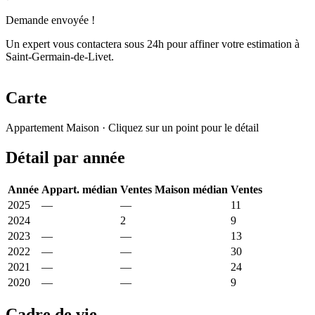
Demande envoyée !
Un expert vous contactera sous 24h pour affiner votre estimation à
Saint-Germain-de-Livet.
Carte
Leaflet
|
© OpenStreetMap France
Appartement
Maison
· Cliquez sur un point pour le détail
+
Détail par année
−
Année
Appart. médian
Ventes
Maison médian
Ventes
2025
—
—
1 593 €
11
2024
1 930 €
2
1 444 €
9
2023
—
—
2 025 €
13
2022
—
—
2 308 €
30
2021
—
—
1 563 €
24
2020
—
—
1 705 €
9
Cadre de vie