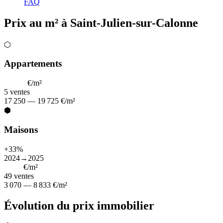
FAQ
Prix au m² à Saint-Julien-sur-Calonne
⬡
Appartements
18 022
€/m²
5
ventes
17 250 — 19 725 €/m²
⬢
Maisons
+33%
2024→2025
3 750
€/m²
49
ventes
3 070 — 8 833 €/m²
Évolution du prix immobilier