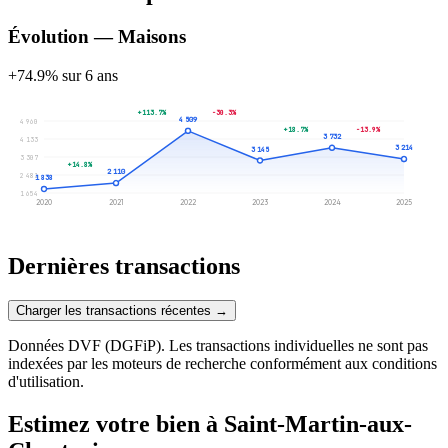
Évolution — Maisons
+74.9% sur 6 ans
+113.7%
-30.3%
4 509
4 960
+18.7%
-13.9%
3 732
4 133
3 214
3 145
3 307
+14.8%
2 110
2 481
1 838
1 654
2020
2021
2022
2023
2024
2025
Dernières transactions
Charger les transactions récentes →
Données DVF (DGFiP). Les transactions individuelles ne sont pas
indexées par les moteurs de recherche conformément aux conditions
d'utilisation.
Estimez votre bien à Saint-Martin-aux-