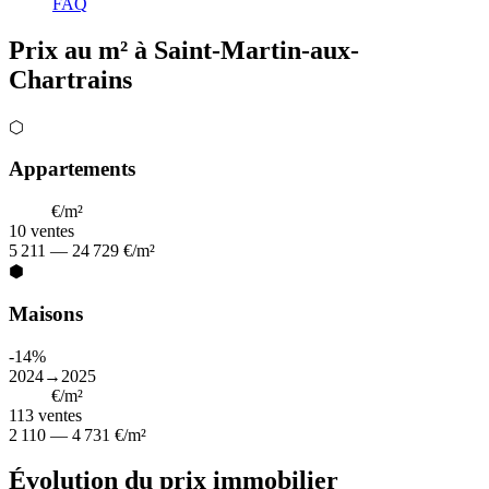
FAQ
Prix au m² à Saint-Martin-aux-
Chartrains
⬡
Appartements
8 486
€/m²
10
ventes
5 211 — 24 729 €/m²
⬢
Maisons
-14%
2024→2025
3 145
€/m²
113
ventes
2 110 — 4 731 €/m²
Évolution du prix immobilier