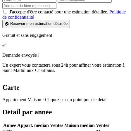
J'accepte d'être contacté pour une estimation détaillée.
Politique
de confidentialité
🏠 Recevoir mon estimation détaillée
Gratuit et sans engagement
✅
Demande envoyée !
Un expert vous contactera sous 24h pour affiner votre estimation à
Saint-Martin-aux-Chartrains.
Carte
Leaflet
|
© OpenStreetMap France
Appartement
Maison
· Cliquez sur un point pour le détail
+
Détail par année
−
Année
Appart. médian
Ventes
Maison médian
Ventes