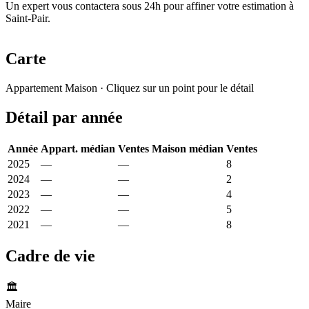
Un expert vous contactera sous 24h pour affiner votre estimation à
Saint-Pair.
Carte
Leaflet
|
© OpenStreetMap France
Appartement
Maison
· Cliquez sur un point pour le détail
+
Détail par année
−
Année
Appart. médian
Ventes
Maison médian
Ventes
2025
—
—
2 651 €
8
2024
—
—
1 944 €
2
2023
—
—
2 531 €
4
2022
—
—
6 538 €
5
2021
—
—
2 134 €
8
Cadre de vie
🏛️
Maire