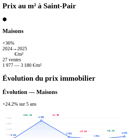
Prix au m² à Saint-Pair
⬢
Maisons
+36%
2024→2025
2 200
€/m²
27
ventes
1 977 — 3 180 €/m²
Évolution du prix immobilier
Évolution — Maisons
+24.2% sur 5 ans
+206.4%
-61.3%
6 538
7 192
5 831
4 471
+36.4%
-23.2%
2 651
2 531
3 110
2 134
1 944