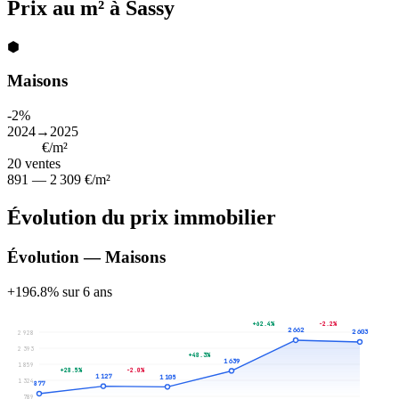
Prix au m² à Sassy
⬢
Maisons
-2%
2024→2025
1 171
€/m²
20
ventes
891 — 2 309 €/m²
Évolution du prix immobilier
Évolution — Maisons
+196.8% sur 6 ans
+62.4%
-2.2%
2 662
2 603
2 928
2 393
+48.3%
1 639
1 859
+28.5%
-2.0%
1 127
1 105
1 324
877
789