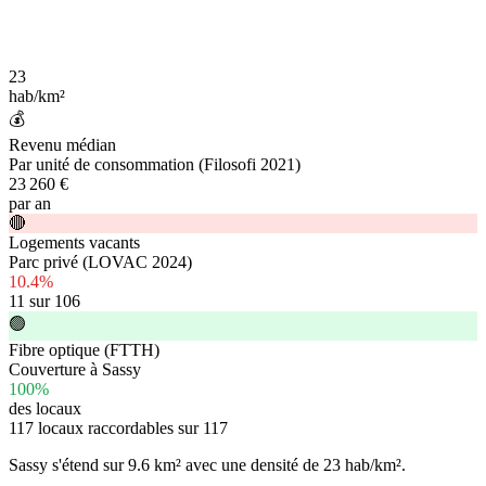
23
hab/km²
💰
Revenu médian
Par unité de consommation (Filosofi 2021)
23 260 €
par an
🔴
Logements vacants
Parc privé (LOVAC 2024)
10.4%
11 sur 106
🟢
Fibre optique (FTTH)
Couverture à Sassy
100%
des locaux
117 locaux raccordables sur 117
Sassy s'étend sur
9.6 km²
avec une densité de
23 hab/km²
.