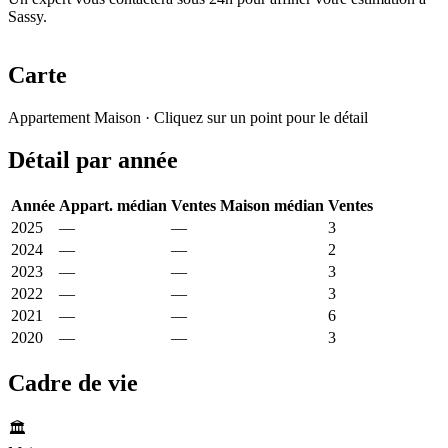
Sassy.
Carte
Leaflet
|
© OpenStreetMap France
Appartement
Maison
· Cliquez sur un point pour le détail
+
Détail par année
−
Année
Appart. médian
Ventes
Maison médian
Ventes
2025
—
—
2 603 €
3
2024
—
—
2 662 €
2
2023
—
—
1 639 €
3
2022
—
—
1 105 €
3
2021
—
—
1 127 €
6
2020
—
—
877 €
3
Cadre de vie
🏛️