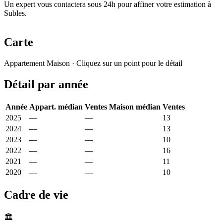
Un expert vous contactera sous 24h pour affiner votre estimation à
Subles.
Carte
Leaflet
|
© OpenStreetMap France
Appartement
Maison
· Cliquez sur un point pour le détail
+
Détail par année
−
Année
Appart. médian
Ventes
Maison médian
Ventes
2025
—
—
2 248 €
13
2024
—
—
2 291 €
13
2023
—
—
2 608 €
10
2022
—
—
2 485 €
16
2021
—
—
1 981 €
11
2020
—
—
2 034 €
10
Cadre de vie
🏛️