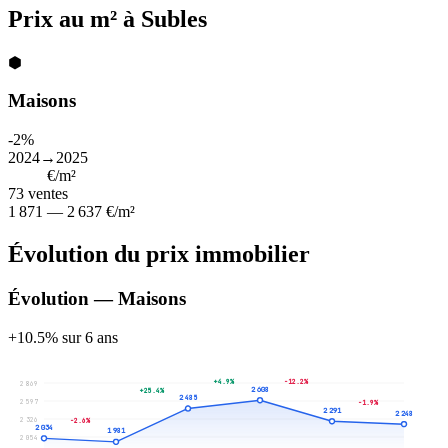
Prix au m² à Subles
⬢
Maisons
-2%
2024→2025
2 275
€/m²
73
ventes
1 871 — 2 637 €/m²
Évolution du prix immobilier
Évolution — Maisons
+10.5% sur 6 ans
+4.9%
-12.2%
2 869
2 608
+25.4%
2 485
2 597
-1.9%
2 291
2 248
2 326
-2.6%
2 034
1 981
2 054