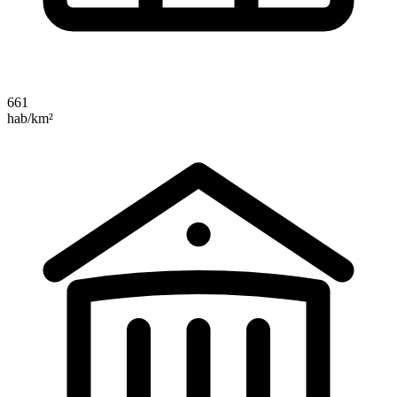
661
hab/km²