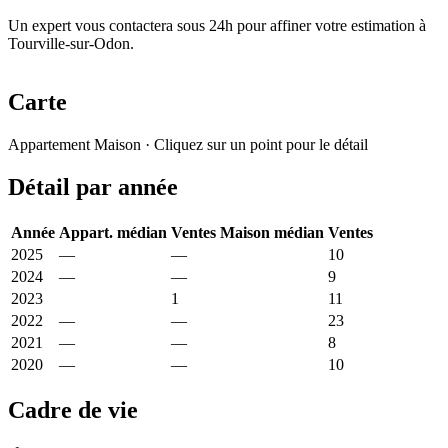
Un expert vous contactera sous 24h pour affiner votre estimation à
Tourville-sur-Odon.
Carte
Leaflet
|
© OpenStreetMap France
Appartement
Maison
· Cliquez sur un point pour le détail
+
Détail par année
−
Année
Appart. médian
Ventes
Maison médian
Ventes
2025
—
—
2 293 €
10
2024
—
—
2 656 €
9
2023
2 800 €
1
2 557 €
11
2022
—
—
2 832 €
23
2021
—
—
2 245 €
8
2020
—
—
2 629 €
10
Cadre de vie