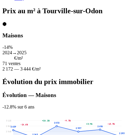
Prix au m² à Tourville-sur-Odon
⬢
Maisons
-14%
2024→2025
2 586
€/m²
71
ventes
2 172 — 3 444 €/m²
Évolution du prix immobilier
Évolution — Maisons
-12.8% sur 6 ans
+26.1%
-9.7%
3 115
2 832
+3.9%
-13.7%
-14.6%
2 842
2 656
2 629
2 557
2 568
2 293
2 245