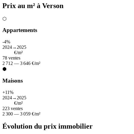
Prix au m² à Verson
⬡
Appartements
-4%
2024→2025
3 136
€/m²
78
ventes
2 712 — 3 646 €/m²
⬢
Maisons
+11%
2024→2025
2 596
€/m²
223
ventes
2 300 — 3 059 €/m²
Évolution du prix immobilier