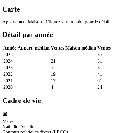
Carte
Leaflet
|
© OpenStreetMap France
Appartement
Maison
· Cliquez sur un point pour le détail
+
Détail par année
−
Année
Appart. médian
Ventes
Maison médian
Ventes
2025
3 208 €
12
2 879 €
35
2024
3 333 €
21
2 585 €
31
2023
3 022 €
5
2 593 €
31
2022
3 043 €
19
2 921 €
41
2021
3 244 €
17
2 596 €
61
2020
2 176 €
4
2 351 €
24
Cadre de vie
🏛️
Maire
Nathalie Donatin
Courants politiques divers (LECO)