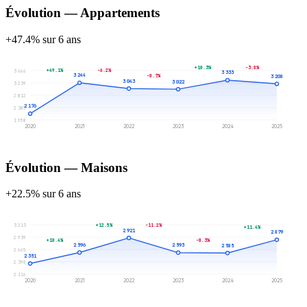
Évolution — Appartements
+47.4% sur 6 ans
+10.3%
-3.8%
+49.1%
-6.2%
3 666
3 333
3 244
-0.7%
3 208
3 043
3 022
3 239
2 812
2 176
2 385
1 958
2020
2021
2022
2023
2024
2025
Évolution — Maisons
+22.5% sur 6 ans
3 213
+12.5%
-11.2%
+11.4%
2 921
2 879
2 939
+10.4%
-0.3%
2 596
2 593
2 585
2 665
2 351
2 390
2 116
2020
2021
2022
2023
2024
2025