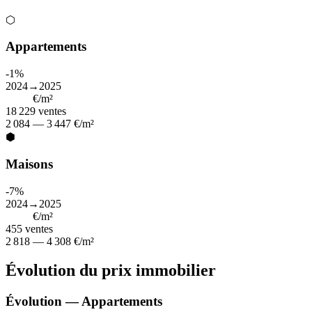
⬡
Appartements
-1%
2024→2025
2 684
€/m²
18 229
ventes
2 084 — 3 447 €/m²
⬢
Maisons
-7%
2024→2025
3 540
€/m²
455
ventes
2 818 — 4 308 €/m²
Évolution du prix immobilier
Évolution — Appartements