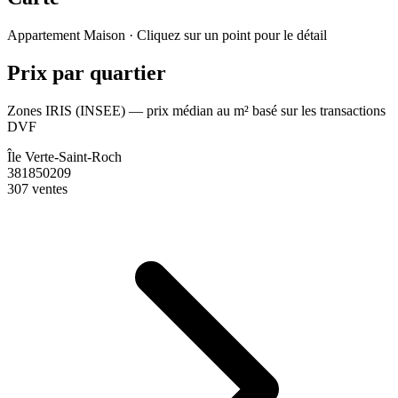
Leaflet
|
© OpenStreetMap France
Appartement
Maison
· Cliquez sur un point pour le détail
+
Prix par quartier
−
Zones IRIS (INSEE) — prix médian au m² basé sur les transactions
DVF
Île Verte-Saint-Roch
381850209
307 ventes