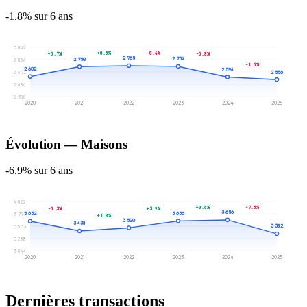
-1.8% sur 6 ans
3 042
+0.5%
-0.4%
-5.8%
+5.7%
2 765
2 754
2 750
2 856
-1.5%
2 602
2 594
2 556
2 671
2 486
2 300
2020
2021
2022
2023
2024
2025
Évolution — Maisons
-6.9% sur 6 ans
4 022
+0.6%
-7.5%
+3.9%
-5.3%
3 656
3 636
3 632
3 777
+1.8%
3 500
3 438
3 382
3 533
3 288
3 044
2020
2021
2022
2023
2024
2025
Dernières transactions