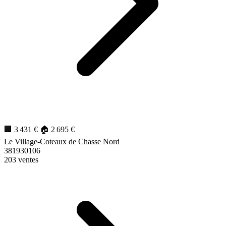
3 028
€/m²
🏢 3 431 €
🏠 2 695 €
Le Village-Coteaux de Chasse Nord
381930106
203 ventes