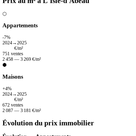
Prix au m² à L'Isle-d'Abeau
⬡
Appartements
-7%
2024→2025
2 846
€/m²
751
ventes
2 458 — 3 269 €/m²
⬢
Maisons
+4%
2024→2025
2 643
€/m²
672
ventes
2 087 — 3 181 €/m²
Évolution du prix immobilier