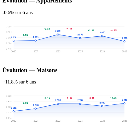
Évolution — Appartements
-0.6% sur 6 ans
3 309
+8.2%
-4.6%
+2.9%
-6.8%
3 008
3 101
2 953
2 870
+0.5%
2 781
2 768
2 892
2 751
2 684
2 476
2020
2021
2022
2023
2024
2025
Évolution — Maisons
+11.8% sur 6 ans
3 028
+3.8%
+6.9%
-0.1%
-3.0%
2 753
2 737
2 734
2 825
2 652
+4.0%
2 560
2 622
2 462
2 419
2 216
2020
2021
2022
2023
2024
2025