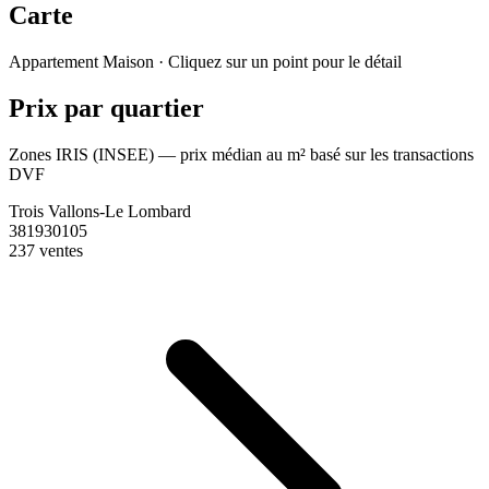
Carte
Leaflet
|
© OpenStreetMap France
Appartement
Maison
· Cliquez sur un point pour le détail
+
Prix par quartier
−
Zones IRIS (INSEE) — prix médian au m² basé sur les transactions
DVF
Trois Vallons-Le Lombard
381930105
237 ventes