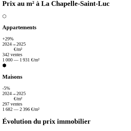
Prix au m² à La Chapelle-Saint-Luc
⬡
Appartements
+29%
2024→2025
1 277
€/m²
342
ventes
1 000 — 1 931 €/m²
⬢
Maisons
-5%
2024→2025
2 053
€/m²
297
ventes
1 682 — 2 396 €/m²
Évolution du prix immobilier