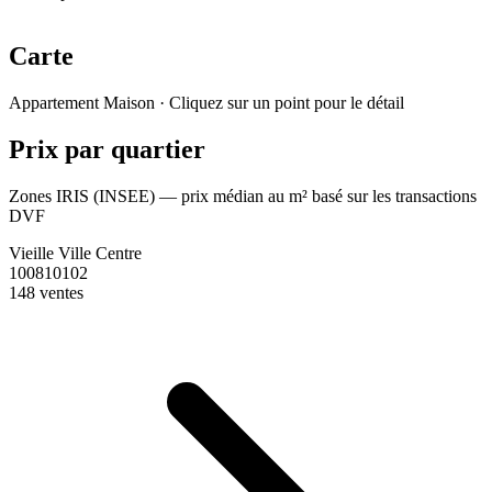
Carte
Leaflet
|
© OpenStreetMap France
Appartement
Maison
· Cliquez sur un point pour le détail
+
Prix par quartier
−
Zones IRIS (INSEE) — prix médian au m² basé sur les transactions
DVF
Vieille Ville Centre
100810102
148 ventes