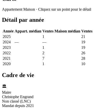
Leaflet
|
© OpenStreetMap France
Appartement
Maison
· Cliquez sur un point pour le détail
+
Détail par année
−
Année
Appart. médian
Ventes
Maison médian
Ventes
2025
2 225 €
1
3 083 €
21
2024
—
—
2 971 €
19
2023
3 714 €
1
3 325 €
19
2022
1 956 €
2
2 972 €
26
2021
2 625 €
7
2 630 €
28
2020
1 941 €
1
3 095 €
10
Cadre de vie
🏛️
Maire
Christophe Engrand
Non classé (LNC)
Mandat depuis 2021