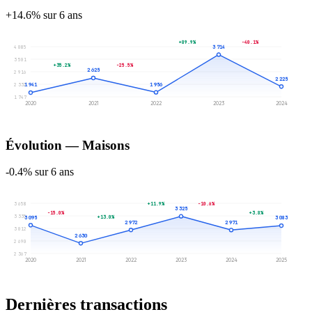
+14.6% sur 6 ans
+89.9%
-40.1%
3 714
4 085
3 501
+35.2%
-25.5%
2 625
2 916
2 225
2 332
1 956
1 941
1 747
2020
2021
2022
2023
2024
Évolution — Maisons
-0.4% sur 6 ans
+11.9%
-10.6%
3 658
3 325
-15.0%
+3.8%
3 335
+13.0%
3 095
3 083
2 972
2 971
3 012
2 630
2 690
2 367
2020
2021
2022
2023
2024
2025
Dernières transactions