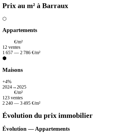
Prix au m² à Barraux
⬡
Appartements
2 218
€/m²
12
ventes
1 657 — 2 786 €/m²
⬢
Maisons
+4%
2024→2025
2 971
€/m²
123
ventes
2 240 — 3 495 €/m²
Évolution du prix immobilier
Évolution — Appartements