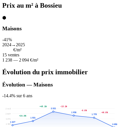
Prix au m² à Bossieu
⬢
Maisons
-41%
2024→2025
1 698
€/m²
15
ventes
1 238 — 2 094 €/m²
Évolution du prix immobilier
Évolution — Maisons
-14.4% sur 6 ans
+45.1%
-13.1%
2 221
2 443
-8.0%
1 930
-40.8%
2 069
1 775
+24.8%
1 531
1 694
1 227
1 320
1 050