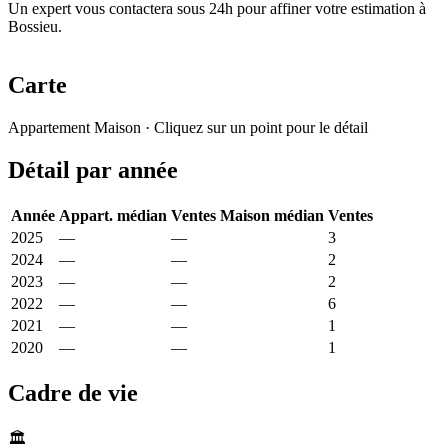
Un expert vous contactera sous 24h pour affiner votre estimation à
Bossieu.
Carte
Leaflet
|
© OpenStreetMap France
Appartement
Maison
· Cliquez sur un point pour le détail
+
Détail par année
−
Année
Appart. médian
Ventes
Maison médian
Ventes
2025
—
—
1 050 €
3
2024
—
—
1 775 €
2
2023
—
—
1 930 €
2
2022
—
—
2 221 €
6
2021
—
—
1 531 €
1
2020
—
—
1 227 €
1
Cadre de vie
🏛️