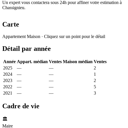
Un expert vous contactera sous 24h pour affiner votre estimation à
Chassignieu.
Carte
Leaflet
|
© OpenStreetMap France
Appartement
Maison
· Cliquez sur un point pour le détail
+
Détail par année
−
Année
Appart. médian
Ventes
Maison médian
Ventes
2025
—
—
2 757 €
2
2024
—
—
1 565 €
1
2023
—
—
2 088 €
2
2022
—
—
1 955 €
5
2021
—
—
1 320 €
3
Cadre de vie
🏛️
Maire