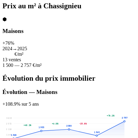
Prix au m² à Chassignieu
⬢
Maisons
+76%
2024→2025
1 913
€/m²
13
ventes
1 500 — 2 757 €/m²
Évolution du prix immobilier
Évolution — Maisons
+108.9% sur 5 ans
+76.2%
2 757
3 033
2 572
+6.8%
-25.0%
+48.1%
2 088
1 955
2 110
1 565
1 649
1 320