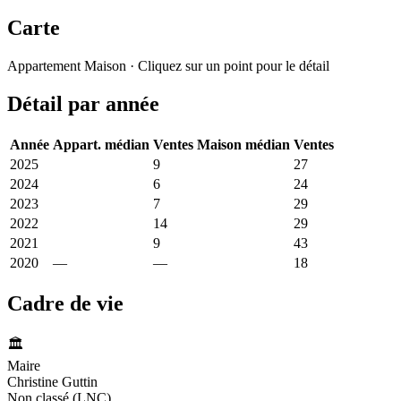
Carte
Leaflet
|
© OpenStreetMap France
Appartement
Maison
· Cliquez sur un point pour le détail
+
Détail par année
−
Année
Appart. médian
Ventes
Maison médian
Ventes
2025
2 362 €
9
2 472 €
27
2024
2 426 €
6
2 798 €
24
2023
2 125 €
7
2 913 €
29
2022
2 483 €
14
2 344 €
29
2021
2 449 €
9
2 486 €
43
2020
—
—
2 344 €
18
Cadre de vie
🏛️
Maire
Christine Guttin
Non classé (LNC)