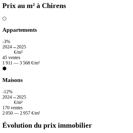
Prix au m² à Chirens
⬡
Appartements
-3%
2024→2025
2 362
€/m²
45
ventes
1 911 — 3 568 €/m²
⬢
Maisons
-12%
2024→2025
2 558
€/m²
170
ventes
2 050 — 2 957 €/m²
Évolution du prix immobilier