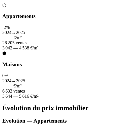
⬡
Appartements
-2%
2024→2025
3 750
€/m²
26 205
ventes
3 042 — 4 538 €/m²
⬢
Maisons
0%
2024→2025
4 474
€/m²
6 633
ventes
3 644 — 5 616 €/m²
Évolution du prix immobilier
Évolution — Appartements