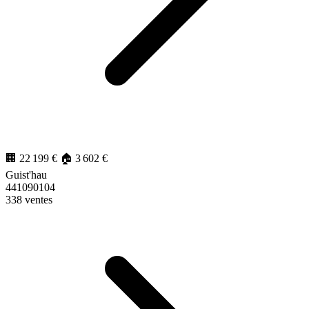
13 866
€/m²
🏢 22 199 €
🏠 3 602 €
Guist'hau
441090104
338 ventes