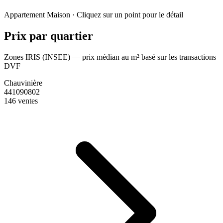
Leaflet
|
© OpenStreetMap France
Appartement
Maison
· Cliquez sur un point pour le détail
+
Prix par quartier
−
Zones IRIS (INSEE) — prix médian au m² basé sur les transactions
DVF
Chauvinière
441090802
146 ventes