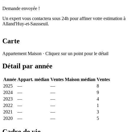
Demande envoyée !
Un expert vous contactera sous 24h pour affiner votre estimation à
Alland'Huy-et-Sausseuil.
Carte
Leaflet
|
© OpenStreetMap France
Appartement
Maison
· Cliquez sur un point pour le détail
+
Détail par année
−
Année
Appart. médian
Ventes
Maison médian
Ventes
2025
—
—
1 130 €
8
2024
—
—
603 €
9
2023
—
—
1 207 €
4
2022
—
—
1 450 €
1
2021
—
—
992 €
3
2020
—
—
769 €
5
Cadre de vie