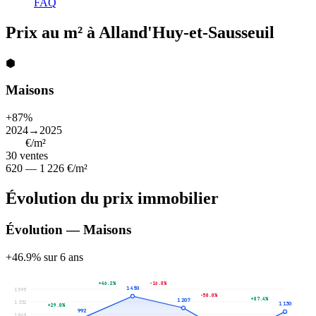
FAQ
Prix au m² à Alland'Huy-et-Sausseuil
⬢
Maisons
+87%
2024→2025
932
€/m²
30
ventes
620 — 1 226 €/m²
Évolution du prix immobilier
Évolution — Maisons
+46.9% sur 6 ans
+46.2%
-16.8%
1 450
1 595
-50.0%
+87.4%
1 207
1 332
1 130
+29.0%
992
1 069