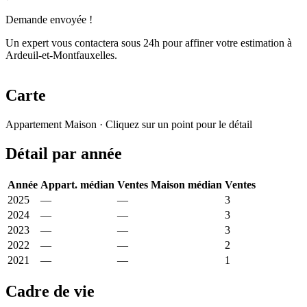
Demande envoyée !
Un expert vous contactera sous 24h pour affiner votre estimation à
Ardeuil-et-Montfauxelles.
Carte
Leaflet
|
© OpenStreetMap France
Appartement
Maison
· Cliquez sur un point pour le détail
+
Détail par année
−
Année
Appart. médian
Ventes
Maison médian
Ventes
2025
—
—
1 217 €
3
2024
—
—
950 €
3
2023
—
—
1 261 €
3
2022
—
—
552 €
2
2021
—
—
250 €
1
Cadre de vie