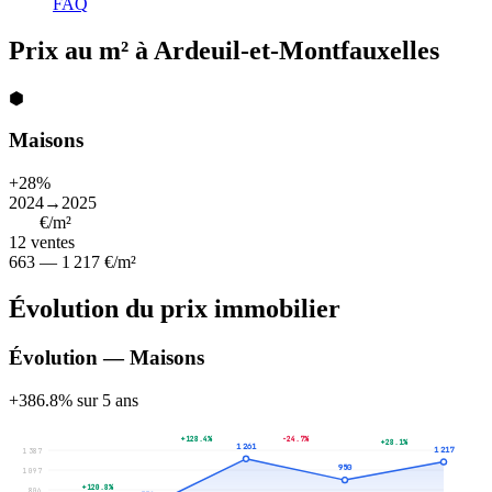
FAQ
Prix au m² à Ardeuil-et-Montfauxelles
⬢
Maisons
+28%
2024→2025
977
€/m²
12
ventes
663 — 1 217 €/m²
Évolution du prix immobilier
Évolution — Maisons
+386.8% sur 5 ans
+128.4%
-24.7%
+28.1%
1 261
1 217
1 387
950
1 097
+120.8%
806