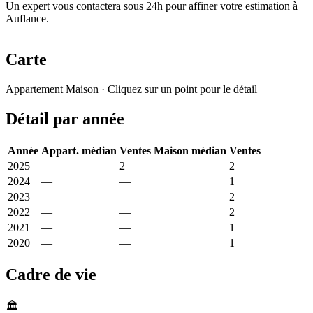
Un expert vous contactera sous 24h pour affiner votre estimation à
Auflance.
Carte
Leaflet
|
© OpenStreetMap France
Appartement
Maison
· Cliquez sur un point pour le détail
+
Détail par année
−
Année
Appart. médian
Ventes
Maison médian
Ventes
2025
2 820 €
2
1 387 €
2
2024
—
—
1 375 €
1
2023
—
—
1 475 €
2
2022
—
—
4 532 €
2
2021
—
—
741 €
1
2020
—
—
667 €
1
Cadre de vie
🏛️