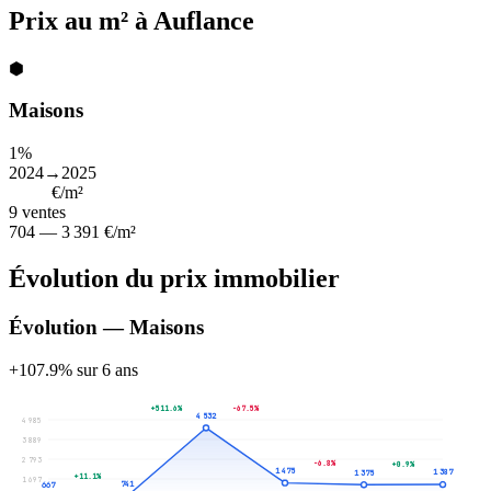
Prix au m² à Auflance
⬢
Maisons
1%
2024→2025
1 375
€/m²
9
ventes
704 — 3 391 €/m²
Évolution du prix immobilier
Évolution — Maisons
+107.9% sur 6 ans
+511.6%
-67.5%
4 532
4 985
3 889
2 793
-6.8%
+0.9%
1 475
1 387
1 375
+11.1%
1 697
741
667