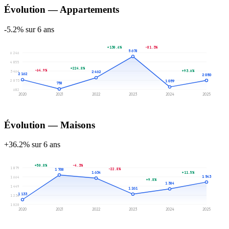
Évolution — Appartements
-5.2% sur 6 ans
+130.6%
-81.3%
5 678
6 246
4 855
+224.8%
-64.9%
+93.6%
3 464
2 462
2 162
2 050
2 073
1 059
758
682
2020
2021
2022
2023
2024
2025
Évolution — Maisons
+36.2% sur 6 ans
+50.8%
-4.3%
1 879
-22.8%
1 708
1 634
+11.5%
1 543
1 664
+9.8%
1 384
1 449
1 261
1 133
1 234
1 020
2020
2021
2022
2023
2024
2025