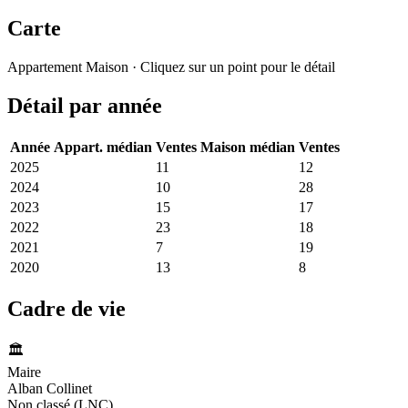
Carte
Leaflet
|
© OpenStreetMap France
Appartement
Maison
· Cliquez sur un point pour le détail
+
Détail par année
−
Année
Appart. médian
Ventes
Maison médian
Ventes
2025
2 050 €
11
1 543 €
12
2024
1 059 €
10
1 384 €
28
2023
5 678 €
15
1 261 €
17
2022
2 462 €
23
1 634 €
18
2021
758 €
7
1 708 €
19
2020
2 162 €
13
1 133 €
8
Cadre de vie
🏛️
Maire
Alban Collinet
Non classé (LNC)