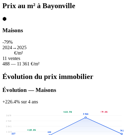
Prix au m² à Bayonville
⬢
Maisons
-79%
2024→2025
2 500
€/m²
11
ventes
488 — 11 361 €/m²
Évolution du prix immobilier
Évolution — Maisons
+226.4% sur 4 ans
+622.5%
-79.0%
3 526
3 879
2 960
2 041
+115.0%
741
1 123
488
227