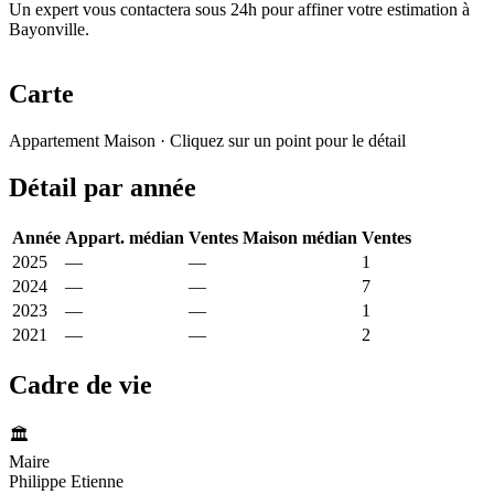
Un expert vous contactera sous 24h pour affiner votre estimation à
Bayonville.
Carte
Leaflet
|
© OpenStreetMap France
Appartement
Maison
· Cliquez sur un point pour le détail
+
Détail par année
−
Année
Appart. médian
Ventes
Maison médian
Ventes
2025
—
—
741 €
1
2024
—
—
3 526 €
7
2023
—
—
488 €
1
2021
—
—
227 €
2
Cadre de vie
🏛️
Maire
Philippe Etienne