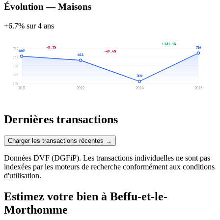
Évolution — Maisons
+6.7% sur 4 ans
+131.1%
-8.7%
714
785
669
-49.4%
611
659
532
405
309
278
2021
2022
2024
2025
Dernières transactions
Charger les transactions récentes →
Données DVF (DGFiP). Les transactions individuelles ne sont pas
indexées par les moteurs de recherche conformément aux conditions
d'utilisation.
Estimez votre bien à Beffu-et-le-
Morthomme