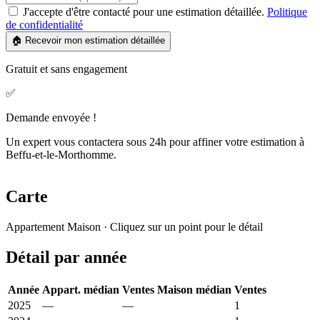
J'accepte d'être contacté pour une estimation détaillée.
Politique
de confidentialité
🏠 Recevoir mon estimation détaillée
Gratuit et sans engagement
✅
Demande envoyée !
Un expert vous contactera sous 24h pour affiner votre estimation à
Beffu-et-le-Morthomme.
Carte
Leaflet
|
© OpenStreetMap France
Appartement
Maison
· Cliquez sur un point pour le détail
+
Détail par année
−
Année
Appart. médian
Ventes
Maison médian
Ventes
2025
—
—
714 €
1