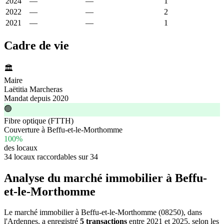
2024
—
—
309 €
1
2022
—
—
611 €
2
2021
—
—
669 €
1
Cadre de vie
🏛️
Maire
Laëtitia Marcheras
Mandat depuis 2020
🟢
Fibre optique (FTTH)
Couverture à Beffu-et-le-Morthomme
100%
des locaux
34 locaux raccordables sur 34
Analyse du marché immobilier à Beffu-
et-le-Morthomme
Le marché immobilier à Beffu-et-le-Morthomme (08250), dans
l'Ardennes, a enregistré
5 transactions
entre 2021 et 2025, selon les