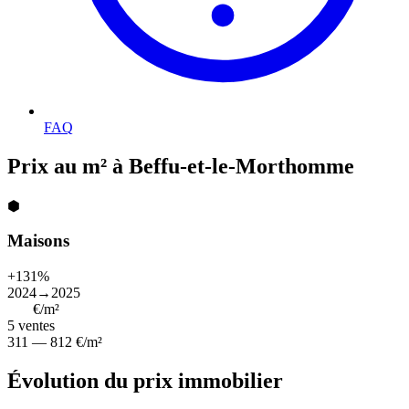
FAQ
Prix au m² à Beffu-et-le-Morthomme
⬢
Maisons
+131%
2024→2025
669
€/m²
5
ventes
311 — 812 €/m²
Évolution du prix immobilier