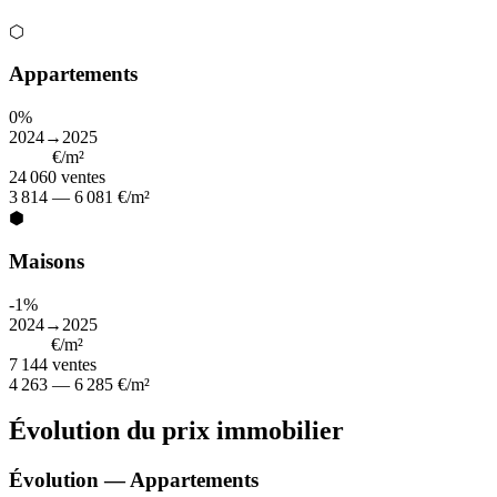
⬡
Appartements
0%
2024→2025
4 718
€/m²
24 060
ventes
3 814 — 6 081 €/m²
⬢
Maisons
-1%
2024→2025
5 211
€/m²
7 144
ventes
4 263 — 6 285 €/m²
Évolution du prix immobilier
Évolution — Appartements