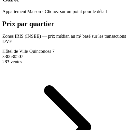
Leaflet
|
© OpenStreetMap France
Appartement
Maison
· Cliquez sur un point pour le détail
+
Prix par quartier
−
Zones IRIS (INSEE) — prix médian au m² basé sur les transactions
DVF
Hôtel de Ville-Quinconces 7
330630507
283 ventes